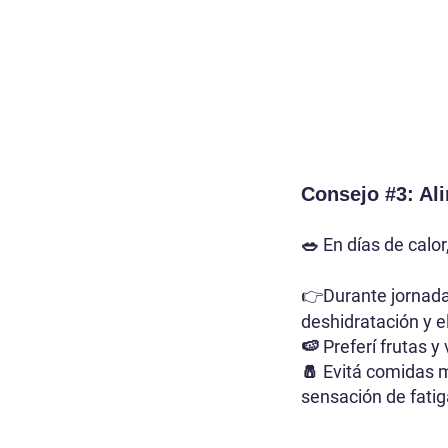
Consejo #3: Al
🥗 En días de calor
Durante jornada
👉
deshidratación y e
🍉 Preferí frutas y
🧂 Evitá comidas m
sensación de fatig