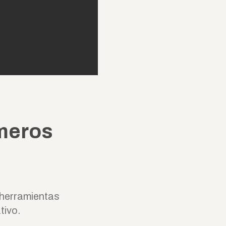
imeros
r herramientas
tivo.