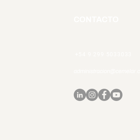
CONTACTO
+54 9 299 5033033
administracion@cemelar.