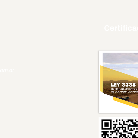
Certific
com.ar